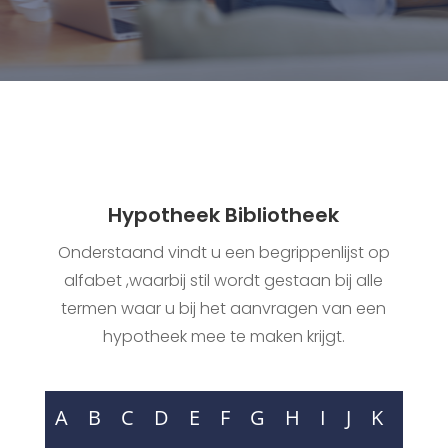
Hypotheek Bibliotheek
Onderstaand vindt u een begrippenlijst op
alfabet ,waarbij stil wordt gestaan bij alle
termen waar u bij het aanvragen van een
hypotheek mee te maken krijgt.
A
B
C
D
E
F
G
H
I
J
K