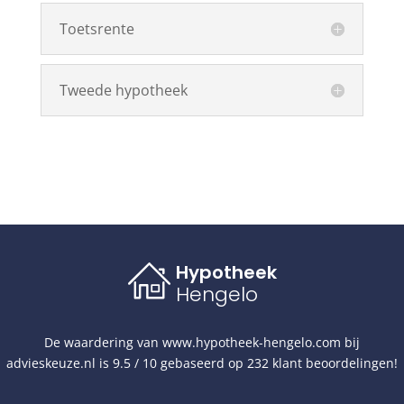
Toetsrente
Tweede hypotheek
Hypotheek
Hengelo
De waardering van
www.hypotheek-hengelo.com
bij
advieskeuze.nl
is
9.5
/
10
gebaseerd op
232
klant beoordelingen!