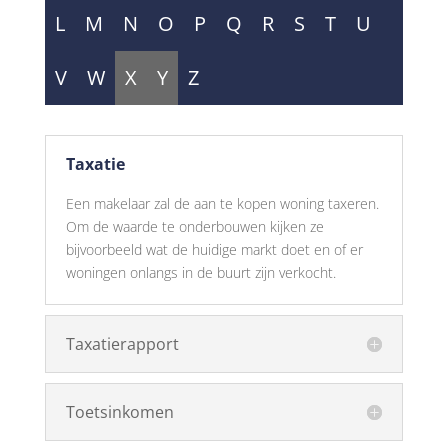
L
M
N
O
P
Q
R
S
T
U
V
W
X
Y
Z
Taxatie
Een makelaar zal de aan te kopen woning taxeren.
Om de waarde te onderbouwen kijken ze
bijvoorbeeld wat de huidige markt doet en of er
woningen onlangs in de buurt zijn verkocht.
Taxatierapport
Toetsinkomen