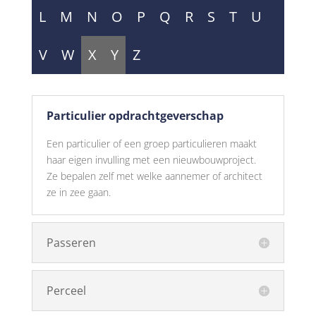
L
M
N
O
P
Q
R
S
T
U
V
W
X
Y
Z
Particulier opdrachtgeverschap
Een particulier of een groep particulieren maakt
haar eigen invulling met een nieuwbouwproject.
Ze bepalen zelf met welke aannemer of architect
ze in zee gaan.
Passeren
Perceel