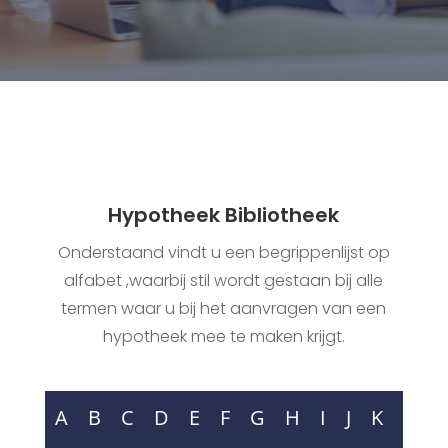
Hypotheek Bibliotheek
Onderstaand vindt u een begrippenlijst op
alfabet ,waarbij stil wordt gestaan bij alle
termen waar u bij het aanvragen van een
hypotheek mee te maken krijgt.
A
B
C
D
E
F
G
H
I
J
K